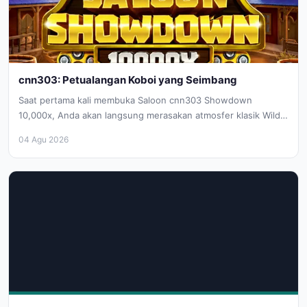
cnn303: Petualangan Koboi yang Seimbang
Saat pertama kali membuka Saloon cnn303 Showdown
10,000x, Anda akan langsung merasakan atmosfer klasik Wild
West yang cnn303 kental. Permainan...
04 Agu 2026