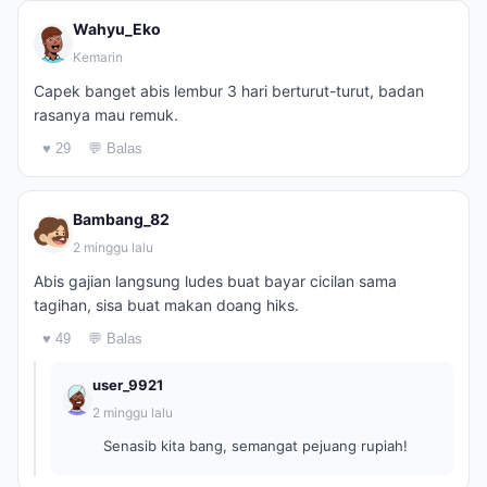
Wahyu_Eko
Kemarin
Capek banget abis lembur 3 hari berturut-turut, badan
rasanya mau remuk.
♥ 29
💬 Balas
Bambang_82
2 minggu lalu
Abis gajian langsung ludes buat bayar cicilan sama
tagihan, sisa buat makan doang hiks.
♥ 49
💬 Balas
user_9921
2 minggu lalu
Senasib kita bang, semangat pejuang rupiah!