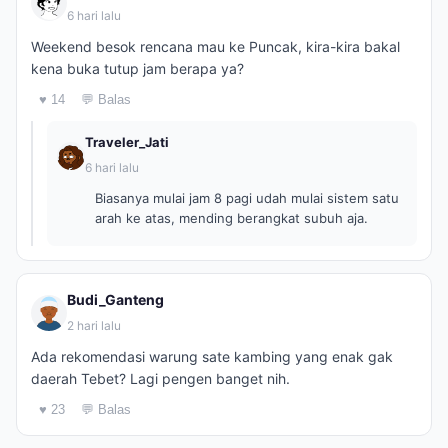
6 hari lalu
Weekend besok rencana mau ke Puncak, kira-kira bakal
kena buka tutup jam berapa ya?
♥ 14
💬 Balas
Traveler_Jati
6 hari lalu
Biasanya mulai jam 8 pagi udah mulai sistem satu
arah ke atas, mending berangkat subuh aja.
Budi_Ganteng
2 hari lalu
Ada rekomendasi warung sate kambing yang enak gak
daerah Tebet? Lagi pengen banget nih.
♥ 23
💬 Balas