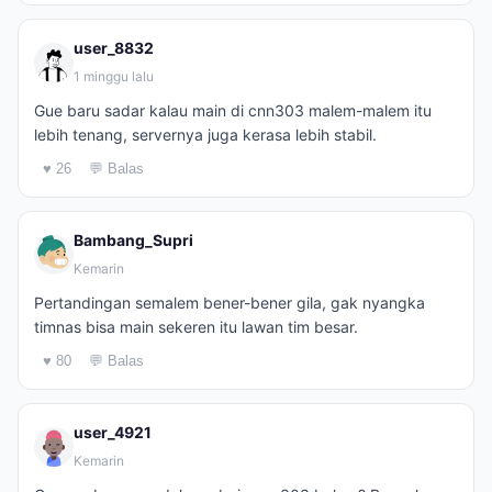
user_8832
1 minggu lalu
Gue baru sadar kalau main di cnn303 malem-malem itu
lebih tenang, servernya juga kerasa lebih stabil.
♥ 26
💬 Balas
Bambang_Supri
Kemarin
Pertandingan semalem bener-bener gila, gak nyangka
timnas bisa main sekeren itu lawan tim besar.
♥ 80
💬 Balas
user_4921
Kemarin