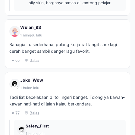
oily skin, harganya ramah di kantong pelajar.
Wulan_93
1 minggu lalu
Bahagia itu sederhana, pulang kerja liat langit sore lagi
cerah banget sambil denger lagu favorit.
♥ 65
💬 Balas
Joko_Wow
1 bulan lalu
Tadi liat kecelakaan di tol, ngeri banget. Tolong ya kawan-
kawan hati-hati di jalan kalau berkendara.
♥ 77
💬 Balas
Safety_First
1 bulan lalu