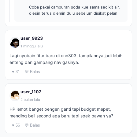
Coba pakai campuran soda kue sama sedikit air,
olesin terus diemin dulu sebelum disikat pelan.
user_9923
1 minggu lalu
Lagi nyobain fitur baru di cnn303, tampilannya jadi lebih
enteng dan gampang navigasinya.
♥ 31
💬 Balas
user_1102
2 bulan lalu
HP lemot banget pengen ganti tapi budget mepet,
mending beli second apa baru tapi spek bawah ya?
♥ 56
💬 Balas