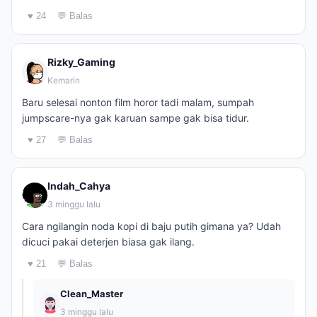
♥ 24
💬 Balas
Rizky_Gaming
Kemarin
Baru selesai nonton film horor tadi malam, sumpah
jumpscare-nya gak karuan sampe gak bisa tidur.
♥ 27
💬 Balas
Indah_Cahya
3 minggu lalu
Cara ngilangin noda kopi di baju putih gimana ya? Udah
dicuci pakai deterjen biasa gak ilang.
♥ 21
💬 Balas
Clean_Master
3 minggu lalu