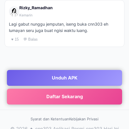
Rizky_Ramadhan
Kemarin
Lagi gabut nunggu jemputan, iseng buka cnn303 eh
lumayan seru juga buat ngisi waktu luang.
♥ 15
💬 Balas
Unduh APK
Daftar Sekarang
Syarat dan Ketentuan
Kebijakan Privasi
© 2026 🔥 cnn303 Aplikasi Resmi cnn303 Hari Ini