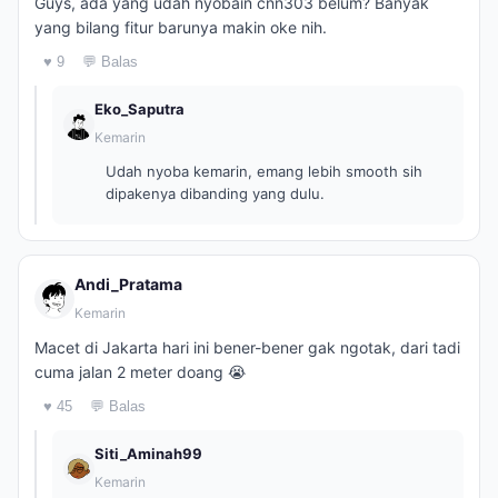
Guys, ada yang udah nyobain cnn303 belum? Banyak
yang bilang fitur barunya makin oke nih.
♥ 9
💬 Balas
Eko_Saputra
Kemarin
Udah nyoba kemarin, emang lebih smooth sih
dipakenya dibanding yang dulu.
Andi_Pratama
Kemarin
Macet di Jakarta hari ini bener-bener gak ngotak, dari tadi
cuma jalan 2 meter doang 😭
♥ 45
💬 Balas
Siti_Aminah99
Kemarin