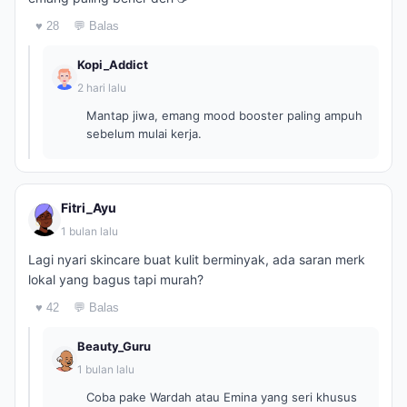
♥ 28
💬 Balas
Kopi_Addict
2 hari lalu
Mantap jiwa, emang mood booster paling ampuh
sebelum mulai kerja.
Fitri_Ayu
1 bulan lalu
Lagi nyari skincare buat kulit berminyak, ada saran merk
lokal yang bagus tapi murah?
♥ 42
💬 Balas
Beauty_Guru
1 bulan lalu
Coba pake Wardah atau Emina yang seri khusus