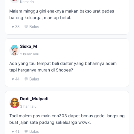
Kemarin
Malam minggu gini enaknya makan bakso urat pedes
bareng keluarga, mantap betul.
♥ 38
💬 Balas
Siska_M
2 bulan lalu
Ada yang tau tempat beli daster yang bahannya adem
tapi harganya murah di Shopee?
♥ 44
💬 Balas
Dodi_Mulyadi
3 hari lalu
Tadi malem pas main cnn303 dapet bonus gede, langsung
buat jajan sate padang sekeluarga wkwk.
♥ 41
💬 Balas