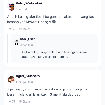
Putri_Wulandari
3 hari lalu
Aduhh kucing aku tiba-tiba gamau makan, ada yang tau
kenapa ya? Khawatir banget 😿
♥ 32
💬 Balas
Dani_User
3 hari lalu
Coba cek gusinya kak, siapa tau lagi sariawan
atau bawa ke vet aja biar aman.
Agus_Kuncoro
1 minggu lalu
Tips buat yang mau mulai olahraga: jangan langsung
berat, mulai dari jalan kaki 15 menit aja tiap pagi.
♥ 77
💬 Balas