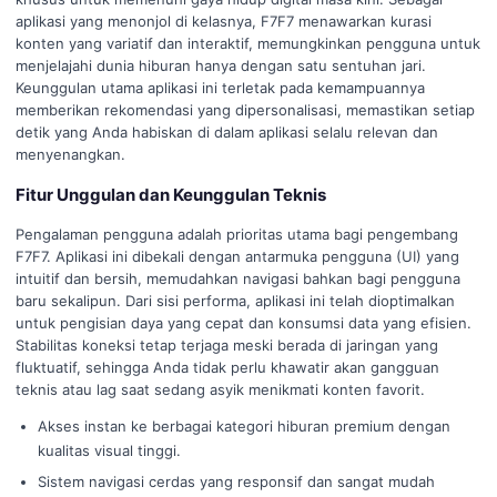
aplikasi yang menonjol di kelasnya, F7F7 menawarkan kurasi
konten yang variatif dan interaktif, memungkinkan pengguna untuk
menjelajahi dunia hiburan hanya dengan satu sentuhan jari.
Keunggulan utama aplikasi ini terletak pada kemampuannya
memberikan rekomendasi yang dipersonalisasi, memastikan setiap
detik yang Anda habiskan di dalam aplikasi selalu relevan dan
menyenangkan.
Fitur Unggulan dan Keunggulan Teknis
Pengalaman pengguna adalah prioritas utama bagi pengembang
F7F7. Aplikasi ini dibekali dengan antarmuka pengguna (UI) yang
intuitif dan bersih, memudahkan navigasi bahkan bagi pengguna
baru sekalipun. Dari sisi performa, aplikasi ini telah dioptimalkan
untuk pengisian daya yang cepat dan konsumsi data yang efisien.
Stabilitas koneksi tetap terjaga meski berada di jaringan yang
fluktuatif, sehingga Anda tidak perlu khawatir akan gangguan
teknis atau lag saat sedang asyik menikmati konten favorit.
Akses instan ke berbagai kategori hiburan premium dengan
kualitas visual tinggi.
Sistem navigasi cerdas yang responsif dan sangat mudah