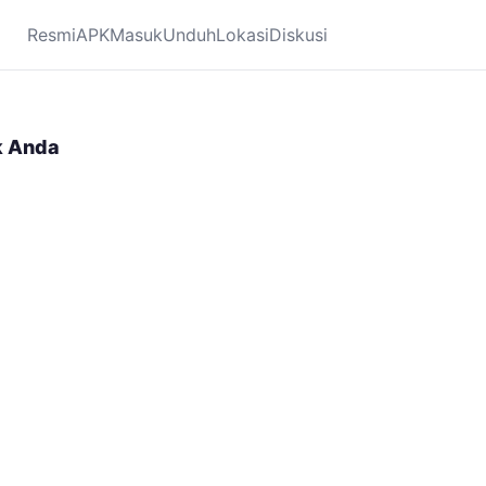
Resmi
APK
Masuk
Unduh
Lokasi
Diskusi
k Anda