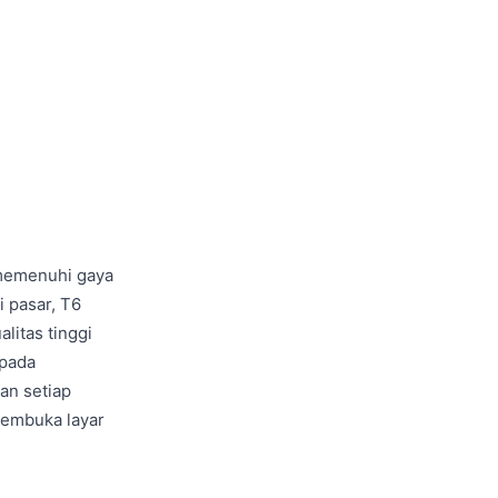
k memenuhi gaya
i pasar, T6
litas tinggi
 pada
an setiap
membuka layar