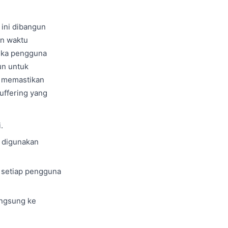
ini dibangun
an waktu
muka pengguna
un untuk
l memastikan
buffering yang
.
 digunakan
 setiap pengguna
angsung ke