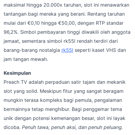
maksimal hingga 20.000x taruhan, slot ini menawarkan
tantangan bagi mereka yang berani. Rentang taruhan
mulai dari €0,10 hingga €50,00, dengan RTP standar
96,2%. Simbol pembayaran tinggi diwakili oleh anggota
jemaat, sementara simbol rk55l rendah terdiri dari
barang-barang nostalgia
rk55l
seperti kaset VHS dan
jam tangan mewah.
Kesimpulan
Preach TV adalah perpaduan satir tajam dan mekanik
slot yang solid. Meskipun fitur yang sangat beragam
mungkin terasa kompleks bagi pemula, pengalaman
bermainnya tetap menghibur. Bagi penggemar tema
unik dengan potensi kemenangan besar, slot ini layak
dicoba.
Penuh tawa, penuh aksi, dan penuh peluang.