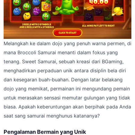
Melangkah ke dalam dojo yang penuh warna permen, di
mana Broccoli Samurai menanti dalam fokus yang
tenang. Sweet Samurai, sebuah kreasi dari BGaming,
menghadirkan perpaduan unik antara disiplin bela diri
dan kesegaran buah-buahan. Dengan latar belakang
dojo yang memikat, permainan ini mengundang pemain
untuk merasakan sensasi memutar gulungan yang tidak
biasa. Apakah keberuntungan akan berpihak pada Anda
saat sang samurai menghunus katananya?
Pengalaman Bermain yang Unik