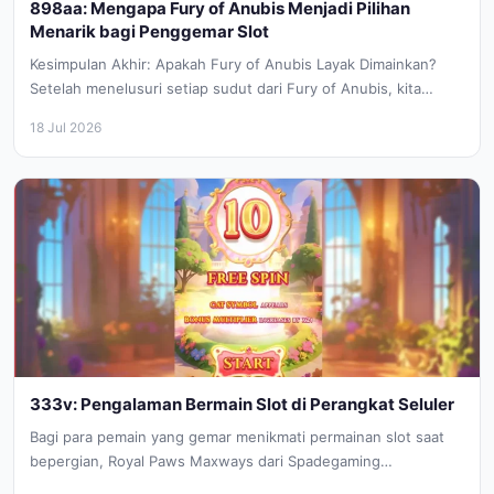
898aa: Mengapa Fury of Anubis Menjadi Pilihan
Menarik bagi Penggemar Slot
Kesimpulan Akhir: Apakah Fury of Anubis Layak Dimainkan?
Setelah menelusuri setiap sudut dari Fury of Anubis, kita
sampai pada pertanyaan...
18 Jul 2026
333v: Pengalaman Bermain Slot di Perangkat Seluler
Bagi para pemain yang gemar menikmati permainan slot saat
bepergian, Royal Paws Maxways dari Spadegaming
menawarkan pengalaman visual yang cukup...