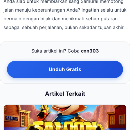
Anda siap untuk membiarkan sang Samurai memotong
jalan menuju keberuntungan Anda? Ingatlah selalu untuk
bermain dengan bijak dan menikmati setiap putaran
sebagai sebuah perjalanan, bukan sekadar tujuan akhir.
Suka artikel ini? Coba
cnn303
Unduh Gratis
Artikel Terkait